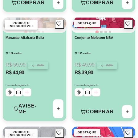
+
+
COMPRAR
COMPRAR
PRODUTO
DESTAQUE
INDISPONÍVEL
Macacão Alfaitaria Bella
Conjunto Moletom NBA
121 vendas
133 vendas
R$ 59,99
R$ 49,99
25%
20%
R$ 44,90
R$ 39,90
Formas de pagamento
Formas de pagamento
AVISE-
+
+
COMPRAR
ME
PRODUTO
DESTAQUE
INDISPONÍVEL