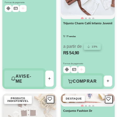
Formas de pagamento
Trijunto Charm Café Infanto Juvenil
77 vendas
a partir de
15%
R$ 54,90
Formas de pagamento
AVISE-
+
+
COMPRAR
ME
PRODUTO
DESTAQUE
INDISPONÍVEL
Conjunto Fashion Dr