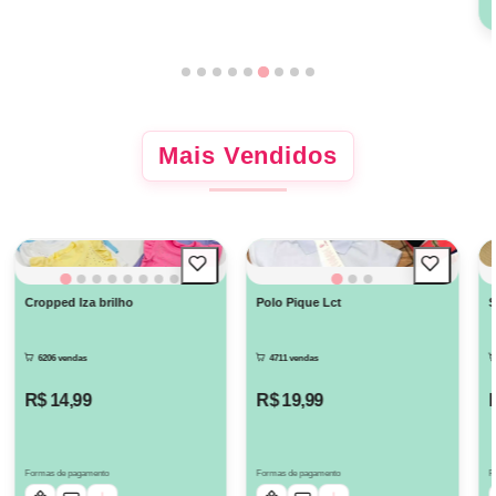
Mais Vendidos
Cropped Iza brilho
Polo Pique Lct
S
6206 vendas
4711 vendas
R$ 14,99
R$ 19,99
Formas de pagamento
Formas de pagamento
F