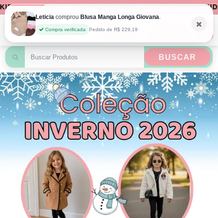
BRASIL
A MAIOR FORNECEDORA DE MODA KIDS DO BRA
Leticia
comprou
Blusa Manga Longa Giovana
.
Seu carrinho
0
Compra verificada
Pedido de R$ 229,19
R$0,00
BUSCAR