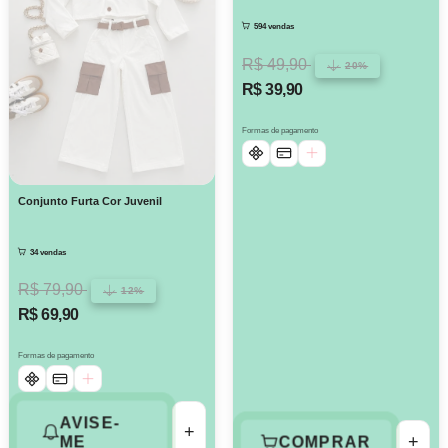
594 vendas
R$ 49,90
20%
R$ 39,90
Formas de pagamento
Conjunto Furta Cor Juvenil
34 vendas
R$ 79,90
12%
R$ 69,90
Formas de pagamento
AVISE-
+
+
COMPRAR
ME