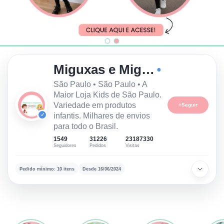
Miguxas e Miguxos Kids
●
São Paulo • São Paulo • A
Maior Loja Kids de São Paulo.
Variedade em produtos
+
Seguir
infantis. Milhares de envios
✓
para todo o Brasil.
1549
31226
23187330
Seguidores
Pedidos
Visitas
Pedido mínimo: 10 itens
Desde 16/06/2024
Informações da loja
Loja verificada
Dados comerciais e canais oficiais do lojista.