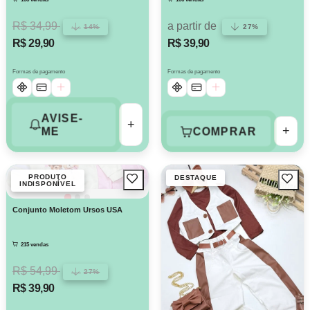
R$ 34,99
a partir de
14%
27%
R$ 29,90
R$ 39,90
Formas de pagamento
Formas de pagamento
AVISE-
+
+
COMPRAR
ME
PRODUTO
DESTAQUE
INDISPONÍVEL
Conjunto Moletom Ursos USA
215 vendas
R$ 54,99
27%
R$ 39,90