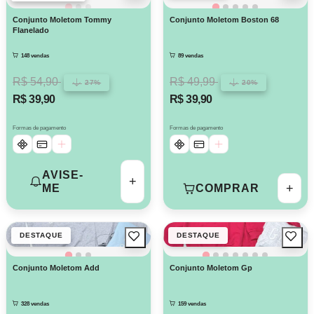
Conjunto Moletom Tommy
Conjunto Moletom Boston 68
Flanelado
148 vendas
89 vendas
R$ 54,90
R$ 49,99
27%
20%
R$ 39,90
R$ 39,90
Formas de pagamento
Formas de pagamento
AVISE-
+
+
COMPRAR
ME
DESTAQUE
DESTAQUE
Conjunto Moletom Add
Conjunto Moletom Gp
328 vendas
159 vendas