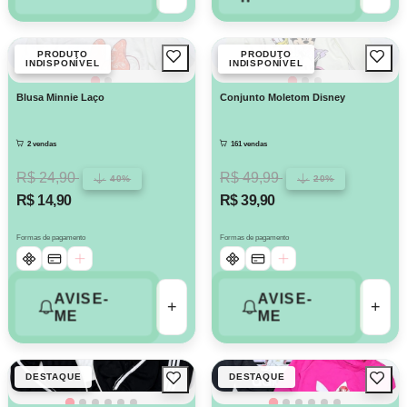
PRODUTO
PRODUTO
INDISPONÍVEL
INDISPONÍVEL
Blusa Minnie Laço
Conjunto Moletom Disney
2 vendas
161 vendas
R$ 24,90
R$ 49,99
40%
20%
R$ 14,90
R$ 39,90
Formas de pagamento
Formas de pagamento
AVISE-
AVISE-
+
+
ME
ME
DESTAQUE
DESTAQUE