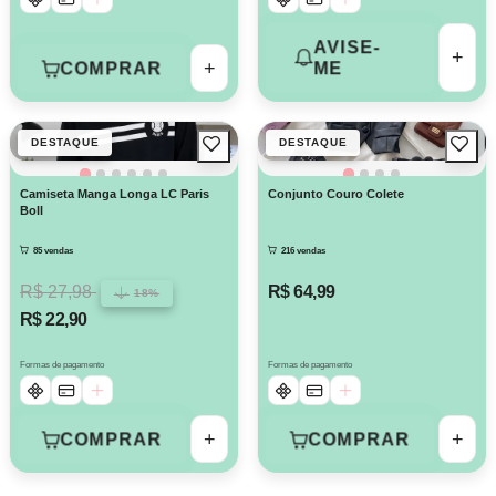
AVISE-
+
+
COMPRAR
ME
DESTAQUE
DESTAQUE
Camiseta Manga Longa LC Paris
Conjunto Couro Colete
Boll
85 vendas
216 vendas
R$ 27,98
R$ 64,99
18%
R$ 22,90
Formas de pagamento
Formas de pagamento
+
+
COMPRAR
COMPRAR