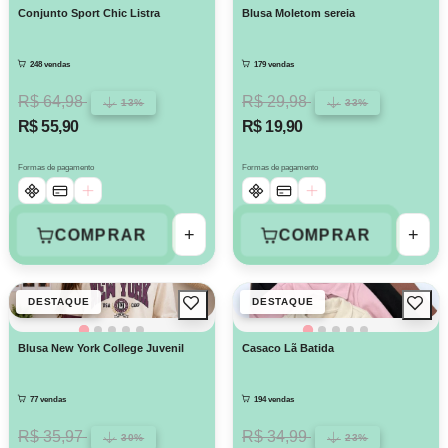
Conjunto Sport Chic Listra
Blusa Moletom sereia
248 vendas
179 vendas
R$ 64,98
R$ 29,98
13%
33%
R$ 55,90
R$ 19,90
Formas de pagamento
Formas de pagamento
+
+
COMPRAR
COMPRAR
DESTAQUE
DESTAQUE
Blusa New York College Juvenil
Casaco Lã Batida
77 vendas
194 vendas
R$ 35,97
R$ 34,99
30%
23%