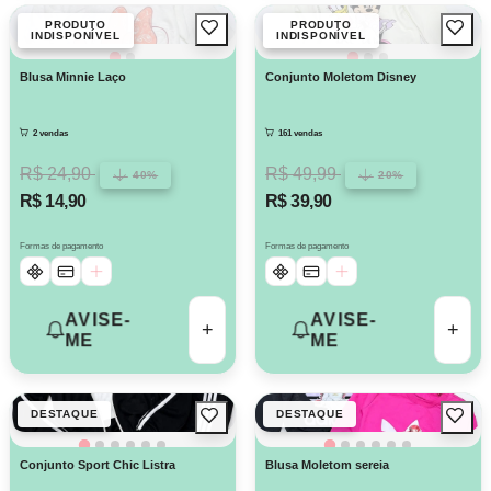
PRODUTO
PRODUTO
INDISPONÍVEL
INDISPONÍVEL
Blusa Minnie Laço
Conjunto Moletom Disney
2 vendas
161 vendas
R$ 24,90
R$ 49,99
40%
20%
R$ 14,90
R$ 39,90
Formas de pagamento
Formas de pagamento
AVISE-
AVISE-
+
+
ME
ME
DESTAQUE
DESTAQUE
Conjunto Sport Chic Listra
Blusa Moletom sereia