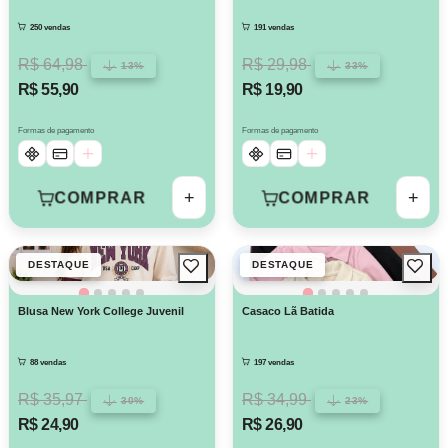
250 vendas
191 vendas
R$ 64,98
R$ 29,98
13%
33%
R$ 55,90
R$ 19,90
Formas de pagamento
Formas de pagamento
+
+
COMPRAR
COMPRAR
DESTAQUE
DESTAQUE
Blusa New York College Juvenil
Casaco Lã Batida
88 vendas
197 vendas
R$ 35,97
R$ 34,99
30%
23%
R$ 24,90
R$ 26,90