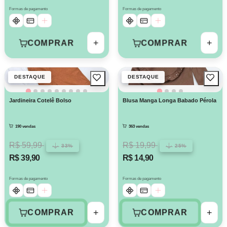
Formas de pagamento
Formas de pagamento
+
+
COMPRAR
COMPRAR
DESTAQUE
DESTAQUE
Jardineira Cotelê Bolso
Blusa Manga Longa Babado Pérola
190 vendas
363 vendas
R$ 59,99
R$ 19,99
33%
25%
R$ 39,90
R$ 14,90
Formas de pagamento
Formas de pagamento
+
+
COMPRAR
COMPRAR