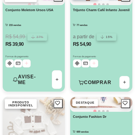
Conjunto Moletom Ursos USA
Trijunto Charm Café Infanto Juvenil
215 vendas
77 vendas
R$ 54,99
a partir de
27%
15%
R$ 39,90
R$ 54,90
Formas de pagamento
Formas de pagamento
AVISE-
+
+
ME
COMPRAR
PRODUTO
DESTAQUE
INDISPONÍVEL
Conjunto Fashion Dr
600 vendas