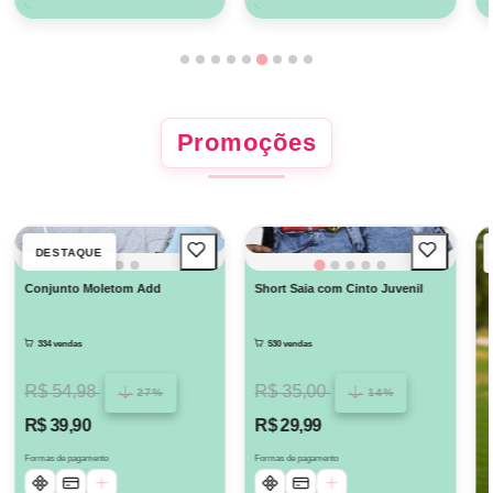
Promoções
DESTAQUE
Conjunto Moletom Add
Short Saia com Cinto Juvenil
334 vendas
530 vendas
R$ 54,98
R$ 35,00
27%
14%
R$ 39,90
R$ 29,99
Formas de pagamento
Formas de pagamento