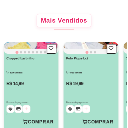
Mais Vendidos
Cropped Iza brilho
Polo Pique Lct
S
6206 vendas
4711 vendas
R$ 14,99
R$ 19,99
Formas de pagamento
Formas de pagamento
F
COMPRAR
COMPRAR