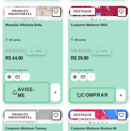
PRODUTO
DESTAQUE
INDISPONÍVEL
Macacão Alfaitaria Bella
Conjunto Moletom NBA
121 vendas
136 vendas
R$ 59,99
R$ 49,99
25%
20%
R$ 44,90
R$ 39,90
Formas de pagamento
Formas de pagamento
AVISE-
+
+
COMPRAR
ME
PRODUTO
DESTAQUE
INDISPONÍVEL
Conjunto Moletom Tommy
Conjunto Moletom Boston 68