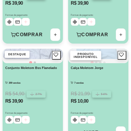
R$ 39,90
R$ 39,90
Formas de pagamento
Formas de pagamento
+
+
COMPRAR
COMPRAR
PRODUTO
DESTAQUE
INDISPONÍVEL
Conjunto Moletom Bss Flanelado
Calça Moletom Jorge
200 vendas
7 vendas
R$ 54,90
R$ 21,99
27%
54%
R$ 39,90
R$ 10,00
Formas de pagamento
Formas de pagamento