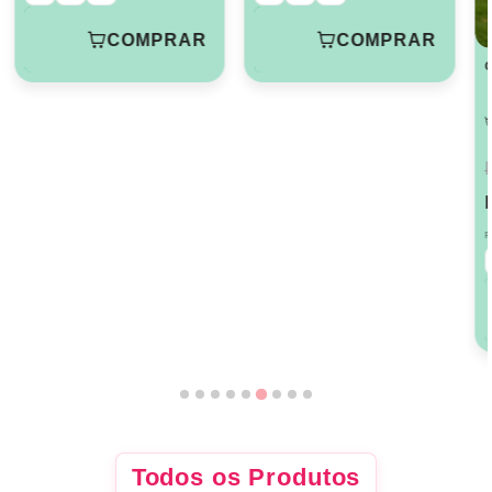
COMPRAR
COMPRAR
C
F
Todos os Produtos