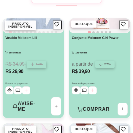
PRODUTO
DESTAQUE
INDISPONÍVEL
Vestido Moletom Lili
Conjunto Moletom Girl Power
168 vendas
166 vendas
R$ 34,99
a partir de
14%
27%
R$ 29,90
R$ 39,90
Formas de pagamento
Formas de pagamento
AVISE-
+
+
ME
COMPRAR
PRODUTO
DESTAQUE
INDISPONÍVEL