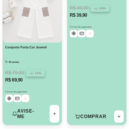
R$ 49,90
20%
R$ 39,90
Formas de pagamento
Conjunto Furta Cor Juvenil
34 vendas
R$ 79,90
12%
R$ 69,90
Formas de pagamento
AVISE-
+
+
ME
COMPRAR