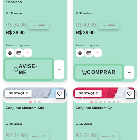
Flanelado
148 vendas
92 vendas
R$ 54,90
R$ 49,99
27%
20%
R$ 39,90
R$ 39,90
Formas de pagamento
Formas de pagamento
AVISE-
+
+
COMPRAR
ME
DESTAQUE
DESTAQUE
Conjunto Moletom Add
Conjunto Moletom Gp
334 vendas
160 vendas
R$ 54,98
R$ 54,98
27%
27%