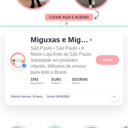
Miguxas e Miguxos Kids
●
São Paulo • São Paulo • A
Maior Loja Kids de São Paulo.
Variedade em produtos
+
Seguir
infantis. Milhares de envios
✓
para todo o Brasil.
1551
31261
23219342
Seguidores
Pedidos
Visitas
Pedido mínimo: 10 itens
Desde 16/06/2024
Informações da loja
Loja verificada
Dados comerciais e canais oficiais do lojista.