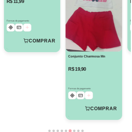
R$ 11,99
Formas de pagamento
F
COMPRAR
Conjunto Charmosa Mn
R$ 19,90
Formas de pagamento
COMPRAR