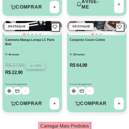
AVISE-
+
+
COMPRAR
ME
DESTAQUE
DESTAQUE
Camiseta Manga Longa LC Paris
Conjunto Couro Colete
Boll
86 vendas
216 vendas
R$ 27,98
R$ 64,99
18%
R$ 22,90
Formas de pagamento
Formas de pagamento
+
+
COMPRAR
COMPRAR
Carregar Mais Produtos