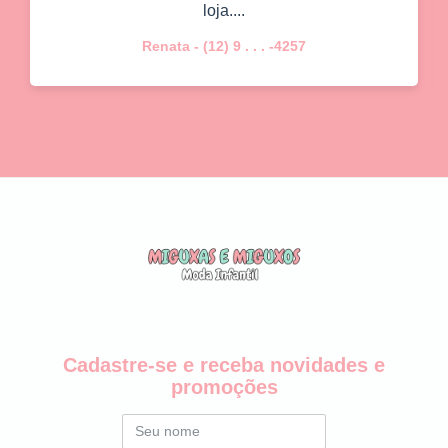
loja....
Renata - (12) 9 . . . -4257
Cadastre-se e receba novidades e
promoções